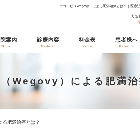
ウゴービ（Wegovy）による肥満治療とは？｜医
大阪
医院案内
診療内容
料金表
患者様へ
Clinic
Medical
Price
Patients
（Wegovy）による肥満
による肥満治療とは？