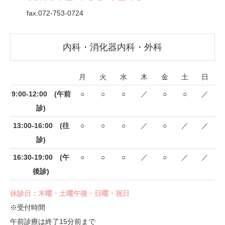
fax.072-753-0724
内科・消化器内科・外科
月
火
水
木
金
土
日
9:00-12:00 (午前
○
○
○
／
○
○
／
診)
13:00-16:00 (往
○
○
○
／
○
／
／
診)
16:30-19:00 (午
○
○
○
／
○
／
／
後診)
休診日：木曜・土曜午後・日曜・祝日
※受付時間
午前診療は終了15分前まで