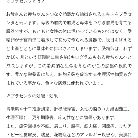
※プラセンタとは？
お母さんと赤ちゃんをつなぐ胎盤から抽出されるエキスをプラセ
ンタと云います。母親の胎内で胎児と母体をつなぎ胎児を育てる
臓器ですが、もともと女性の体に備わっているものではなく、受
精卵が子宮内壁に着床して初めて作られる臓器で、役目を終える
と出産とともに母体外に排出されてしまいます。受精卵は、わず
か10ヶ月という短期間に重さ約3キログラムもある赤ちゃんへと
成長しますが、この驚異的な生命を育むのがこの胎盤の役割で
す。豊かな栄養素に加え、細胞分裂を促進する生理活性物質も含
まれている事から、色々な病気に使われています。
※プラセンタの効能・効果
胃潰瘍や十二指腸潰瘍、肝機能障害、女性の悩み（月経困難症、
生理不順）、更年期障害、冷え性などに効果があります。
また、疲労回復や不眠、肩こり、腰痛、筋肉痛、関節痛、またア
トピー性皮膚炎、喘息、花粉症などのアレルギー疾患や、美肌に