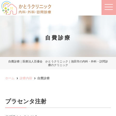
t
o
g
g
l
e
n
a
自費診療
v
i
g
a
t
i
o
自費診療｜医療法人百優会 かとうクリニック｜池田市の内科・外科・訪問診
n
療のクリニック
ホーム
診療内容
自費診療
プラセンタ注射